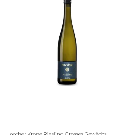
Lorcher Krone Riesling Grosses Gewächs