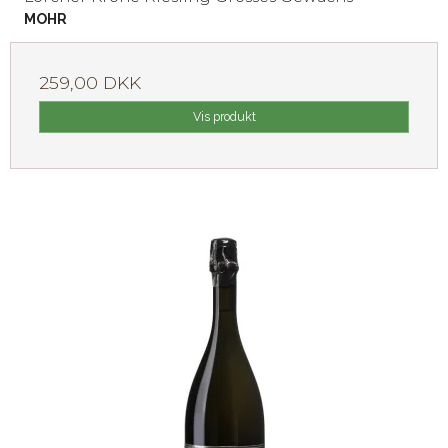
MOHR
259,00 DKK
Vis produkt