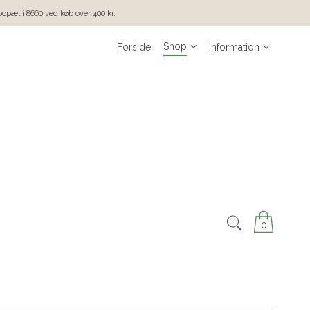
 bopæl i 8660 ved køb over 400 kr.
Shop
Forside
Information
0