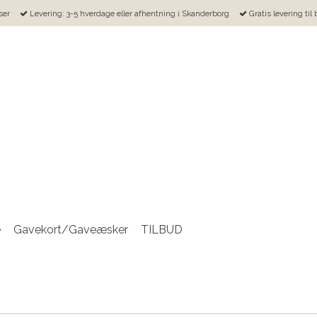
ser
Levering: 3-5 hverdage eller afhentning i Skanderborg
Gratis levering til
e
Gavekort/Gaveæsker
TILBUD