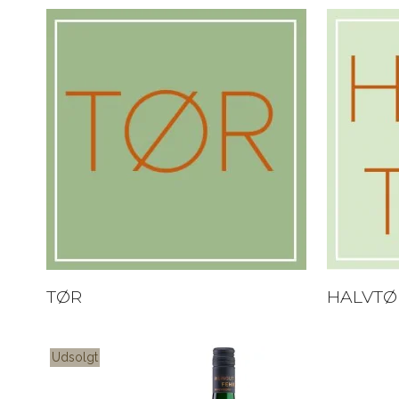
TØR
HALVTØ
Udsolgt