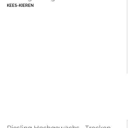
KEES-KIEREN
Riesling Hochgewächs - Trocken