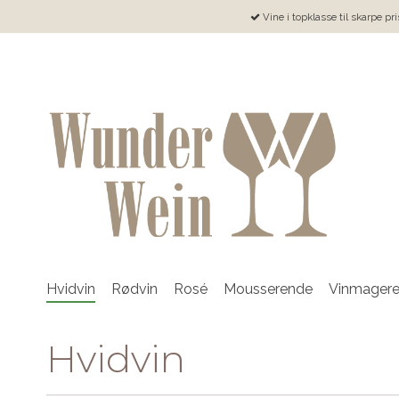
Vine i topklasse til skarpe pri
Hvidvin
Rødvin
Rosé
Mousserende
Vinmager
Hvidvin