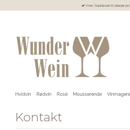
Vine i topklasse til skarpe pri
Hvidvin
Rødvin
Rosé
Mousserende
Vinmager
Kontakt