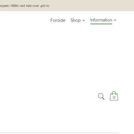
 bopæl i 8660 ved køb over 400 kr.
Information
Forside
Shop
0