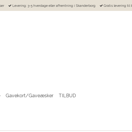
ser
Levering: 3-5 hverdage eller afhentning i Skanderborg
Gratis levering til
e
Gavekort/Gaveæsker
TILBUD