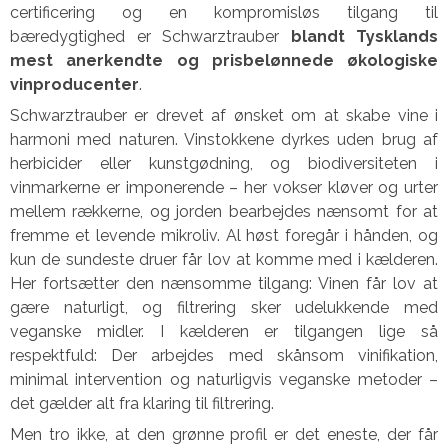
certificering og en kompromisløs tilgang til
bæredygtighed er Schwarztrauber
blandt Tysklands
mest anerkendte og prisbelønnede økologiske
vinproducenter
.
Schwarztrauber er drevet af ønsket om at skabe vine i
harmoni med naturen. Vinstokkene dyrkes uden brug af
herbicider eller kunstgødning, og biodiversiteten i
vinmarkerne er imponerende – her vokser kløver og urter
mellem rækkerne, og jorden bearbejdes nænsomt for at
fremme et levende mikroliv. Al høst foregår i hånden, og
kun de sundeste druer får lov at komme med i kælderen.
Her fortsætter den nænsomme tilgang: Vinen får lov at
gære naturligt, og filtrering sker udelukkende med
veganske midler. I kælderen er tilgangen lige så
respektfuld: Der arbejdes med skånsom vinifikation,
minimal intervention og naturligvis veganske metoder –
det gælder alt fra klaring til filtrering.
Men tro ikke, at den grønne profil er det eneste, der får