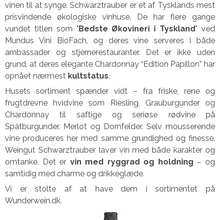
vinen til at synge. Schwarztrauber er et af Tysklands mest
prisvindende økologiske vinhuse. De har flere gange
vundet titlen som "
Bedste Økovineri i Tyskland
" ved
Mundus Vini BioFach, og deres vine serveres i både
ambassader og stjernerestauranter. Det er ikke uden
grund, at deres elegante Chardonnay “Edition Papillon” har
opnået nærmest
kultstatus
.
Husets sortiment spænder vidt – fra friske, rene og
frugtdrevne hvidvine som Riesling, Grauburgunder og
Chardonnay til saftige og seriøse rødvine på
Spätburgunder, Merlot og Dornfelder. Selv mousserende
vine produceres her med samme grundighed og finesse.
Weingut Schwarztrauber laver vin med både karakter og
omtanke. Det er
vin med ryggrad og holdning
– og
samtidig med charme og drikkeglæde.
Vi er stolte af at have dem i sortimentet på
Wunderwein.dk.