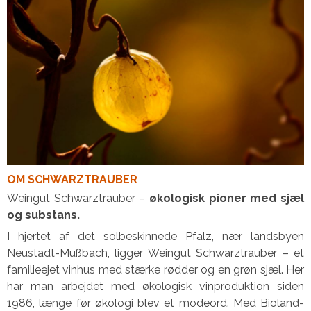
OM SCHWARZTRAUBER
Weingut Schwarztrauber –
økologisk pioner med sjæl
og substans.
I hjertet af det solbeskinnede Pfalz, nær landsbyen
Neustadt-Mußbach, ligger Weingut Schwarztrauber – et
familieejet vinhus med stærke rødder og en grøn sjæl. Her
har man arbejdet med økologisk vinproduktion siden
1986, længe før økologi blev et modeord. Med Bioland-