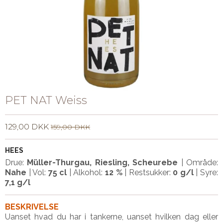
PET NAT Weiss
129,00 DKK
159,00 DKK
HEES
Drue:
Müller-Thurgau, Riesling, Scheurebe
| Område:
Nahe
|
Vol:
75 cl
|
Alkohol:
12 %
| Restsukker:
0 g/l
| Syre:
7,1 g/l
BESKRIVELSE
Uanset hvad du har i tankerne, uanset hvilken dag eller