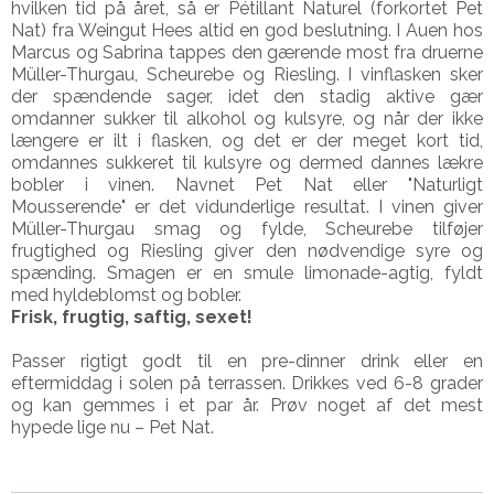
hvilken tid på året, så er Pétillant Naturel (forkortet Pet
Nat) fra Weingut Hees altid en god beslutning. I Auen hos
Marcus og Sabrina tappes den gærende most fra druerne
Müller-Thurgau, Scheurebe og Riesling. I vinflasken sker
der spændende sager, idet den stadig aktive gær
omdanner sukker til alkohol og kulsyre, og når der ikke
længere er ilt i flasken, og det er der meget kort tid,
omdannes sukkeret til kulsyre og dermed dannes lækre
bobler i vinen. Navnet Pet Nat eller "Naturligt
Mousserende" er det vidunderlige resultat. I vinen giver
Müller-Thurgau smag og fylde, Scheurebe tilføjer
frugtighed og Riesling giver den nødvendige syre og
spænding. Smagen er en smule limonade-agtig, fyldt
med hyldeblomst og bobler.
Frisk, frugtig, saftig, sexet!
Passer rigtigt godt til en pre-dinner drink eller en
eftermiddag i solen på terrassen. Drikkes ved 6-8 grader
og kan gemmes i et par år. Prøv noget af det mest
hypede lige nu – Pet Nat.