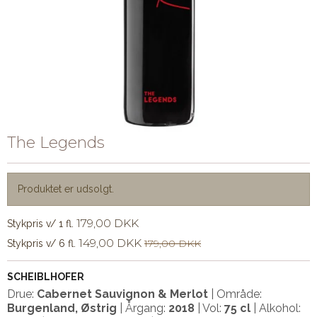
The Legends
Produktet er udsolgt.
179,00 DKK
Stykpris v/ 1 fl.
149,00 DKK
179,00 DKK
Stykpris v/ 6 fl.
SCHEIBLHOFER
Drue:
Cabernet Sauvignon & Merlot
| Område:
Burgenland, Østrig
| Årgang:
2018
|
Vol:
75 cl
|
Alkohol: