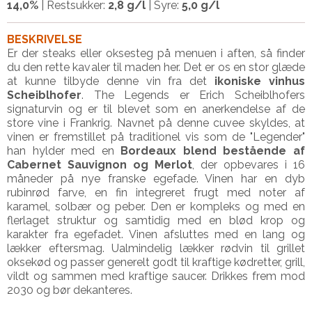
14
,0%
| Restsukker:
2
,8
g/l
| Syre:
5
,0
g/l
BESKRIVELSE
Er der steaks eller oksesteg på menuen i aften, så finder
du den rette kavaler til maden her.
Det er os en stor glæde
at kunne tilbyde denne vin fra det
ikoniske vinhus
Scheiblhofer
. The Legends er Erich Scheiblhofers
signaturvin og er til blevet som en anerkendelse af de
store vine i Frankrig. Navnet på denne cuvee skyldes, at
vinen er fremstillet på traditionel vis som de "Legender"
han hylder med en
Bordeaux blend bestående af
Cabernet Sauvignon og Merlot
, der opbevares i 16
måneder på nye franske egefade. Vinen har en dyb
rubinrød farve, en fin integreret frugt med noter af
karamel, solbær og peber. Den er kompleks og med en
flerlaget struktur og samtidig med en blød krop og
karakter fra egefadet. Vinen afsluttes med en lang og
lækker eftersmag.
Ualmindelig lækker rødvin til grillet
oksekød og p
asser generelt godt til kraftige kødretter, grill,
vildt og sammen med kraftige saucer. Drikkes frem mod
2030 og bør dekanteres.