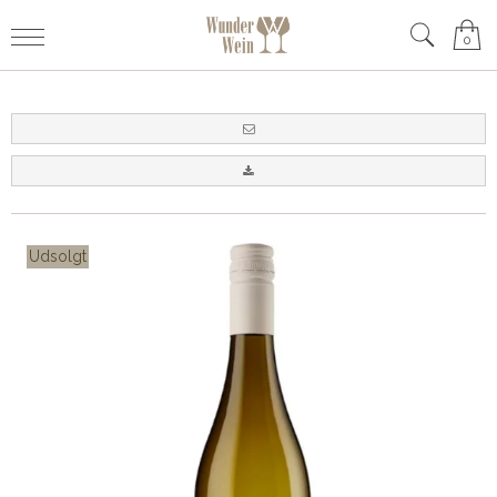
0
Udsolgt