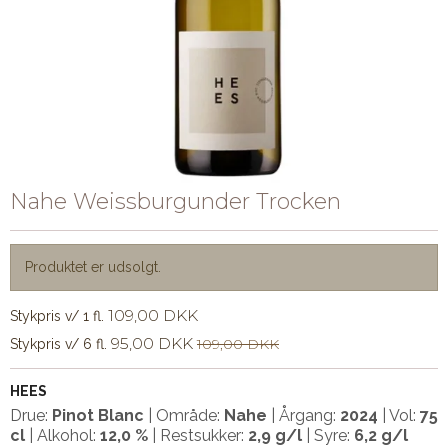
Nahe Weissburgunder Trocken
Produktet er udsolgt.
109,00 DKK
Stykpris v/ 1 fl.
95,00 DKK
109,00 DKK
Stykpris v/ 6 fl.
HEES
Drue:
Pinot Blanc
| Område:
Nahe
| Årgang:
2024
| Vol:
75
cl
| Alkohol:
12,0 %
| Restsukker:
2,9 g/l
| Syre:
6,2 g/l