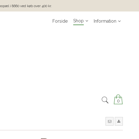
 bopæl i 8660 ved køb over 400 kr.
Shop
Forside
Information
0