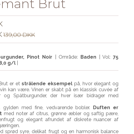
emant Brut
K
K
139,00 DKK
urgunder, Pinot Noir
| Område:
Baden
|
Vol:
75
8,0 g/l
|
rut er et
strålende eksempel
på, hvor elegant og
vin kan være. Vinen er skabt på en klassisk cuvée af
r og Spätburgunder, der hver især bidrager med
st gylden med fine, vedvarende bobler.
Duften er
et
med noter af citrus, grønne æbler og saftig pære,
tenfrugt og elegant afrundet af diskrete nuancer af
gæringen.
ed sprød syre, delikat frugt og en harmonisk balance