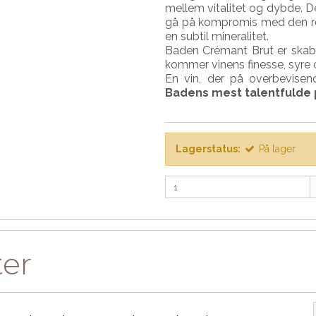
mellem vitalitet og dybde. 
gå på kompromis med den ren
en subtil mineralitet.
Baden Crémant Brut er skabt 
kommer vinens finesse, syre og
En vin, der på overbevisen
Badens mest talentfulde
Lagerstatus:
På lager
ter