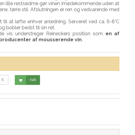
Den lille restsødme gør vinen imødekommende uden at
e, tørre stil. Afslutningen er ren og vedvarende med
til at løfte enhver anledning. Serveret ved ca. 6-8°C
 bobler bedst til sin ret.
de vis understreger Reineckers position som
en af
 producenter af mousserende vin
.
fl.
Køb