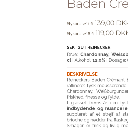
Baden Cr
139,00 DK
Stykpris v/ 1 fl.
119,00 DK
Stykpris v/ 6 fl.
SEKTGUT REINECKER
Drue:
Chardonnay, Weissb
cl
|
Alkohol:
12,0%
| Dosage:
BESKRIVELSE
Reineckers Baden Crémant B
raffineret tysk mousserende 
Chardonnay, Weißburgunde
friskhed, finesse og fylde.
I glasset fremstår den ly
indbydende og nuancer
suppleret af et strejf af s
brioche og nødder fra flaske
Smagen er frisk og livlig m