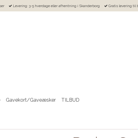
ser
Levering: 3-5 hverdage eller afhentning i Skanderborg
Gratis levering til
e
Gavekort/Gaveæsker
TILBUD