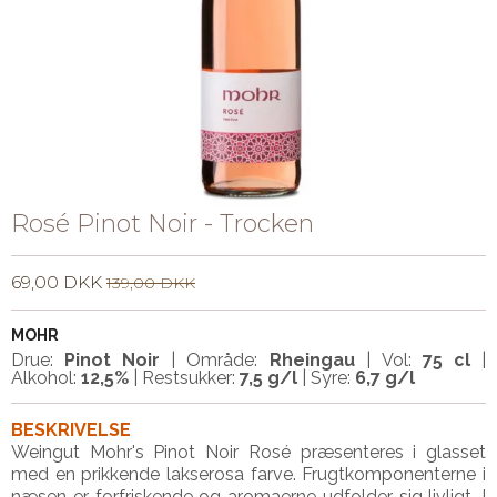
Rosé Pinot Noir - Trocken
69,00 DKK
139,00 DKK
MOHR
Drue:
Pinot Noir
| Område:
Rheingau
| Vol:
75 cl
|
Alkohol:
12,5%
| Restsukker:
7,5 g/l
| Syre:
6,7 g/l
BESKRIVELSE
Weingut Mohr's Pinot Noir Rosé præsenteres i glasset
med en prikkende lakserosa farve. Frugtkomponenterne i
næsen er forfriskende og aromaerne udfolder sig livligt. I