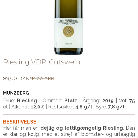
Riesling VDP. Gutswein
89,00 DKK
119,00 DKK
MÜNZBERG
Drue:
Riesling
| Område:
Pfalz
| Årgang:
2019
|
Vol:
75
cl
|
Alkohol:
12,0%
| Restsukker:
4,8 g/l
| Syre:
7,8 g/l
BESKRIVELSE
Her får man en
d
ejlig og lettilgængelig Riesling
. Den
er klar og kølig, med et strejf af blomster- og urteagtig