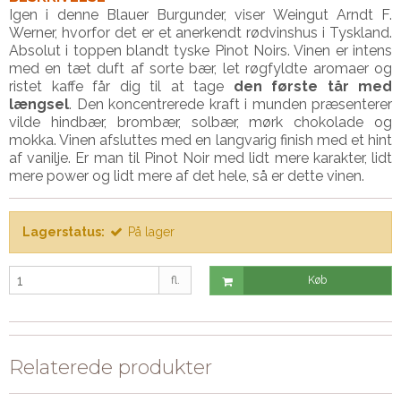
Igen i denne Blauer Burgunder, viser Weingut Arndt F.
Werner, hvorfor det er et anerkendt rødvinshus i Tyskland.
Absolut i toppen blandt tyske Pinot Noirs. Vinen er intens
med en tæt duft af sorte bær, let røgfyldte aromaer og
ristet kaffe får dig til at tage
den første tår med
længsel
. Den koncentrerede kraft i munden præsenterer
vilde hindbær, brombær, solbær, mørk chokolade og
mokka. Vinen afsluttes med en langvarig finish med et hint
af vanilje. Er man til Pinot Noir med lidt mere karakter, lidt
mere power og lidt mere af det hele, så er dette vinen.
Lagerstatus:
På lager
fl.
Køb
Relaterede produkter