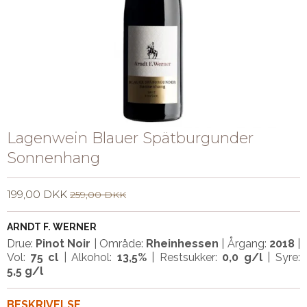
Lagenwein Blauer Spätburgunder
Sonnenhang
199,00 DKK
259,00 DKK
ARNDT F. WERNER
Drue:
Pinot Noir
| Område:
Rheinhessen
| Årgang:
2018
|
Vol:
75 cl
|
Alkohol:
13,5%
| Restsukker:
0,0 g/l
| Syre:
5,5 g/l
BESKRIVELSE