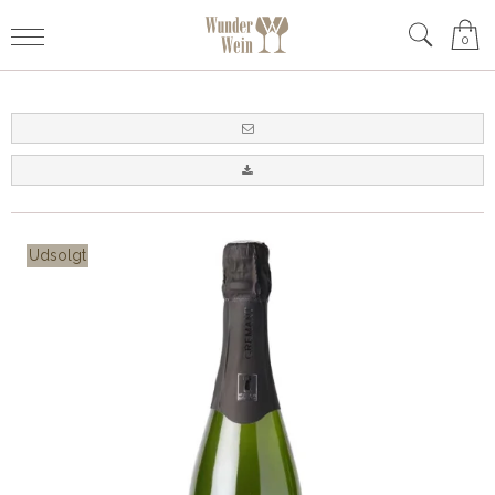
0
Udsolgt