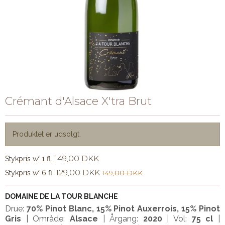
Crémant d'Alsace X'tra Brut
Produktet er udsolgt.
149,00 DKK
Stykpris v/ 1 fl.
129,00 DKK
149,00 DKK
Stykpris v/ 6 fl.
DOMAINE DE LA TOUR BLANCHE
Drue:
70% Pinot Blanc, 15% Pinot Auxerrois, 15% Pinot
Gris
| Område:
Alsace
| Årgang:
2020
| Vol:
75 cl
|