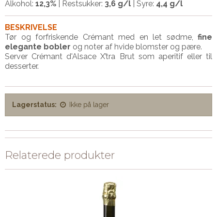
Alkohol:
12,3%
| Restsukker:
3,6 g/l
| Syre:
4,4 g/l
BESKRIVELSE
Tør og forfriskende Crémant med en let sødme,
fine
elegante bobler
og noter af hvide blomster og pære.
Server Crémant d'Alsace X’tra Brut som aperitif eller til
desserter.
Lagerstatus:
Ikke på lager
Relaterede produkter