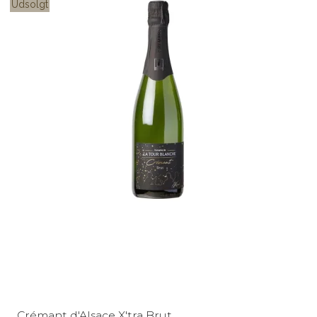
Udsolgt
Crémant d'Alsace X'tra Brut