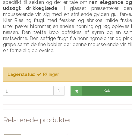
specifikt til sekten og der er tale om
ren elegance og
udsøgt drikkeglæde
. I glasset præsenterer den
mousserende vin sig med en strålende gylden gul farve.
Klar Riesling frugt med fersken og abrikos, milde friske
urter, pærer, blommer, en anelse honning og røg opleves i
næsen. Den tætte krop opfriskes af syren og en sart
restsødme. Den saftige frugt fra honningmeloner og pink
grape samt de fine bobler gør denne mousserende vin til
en fornøjelig oplevelse.
Lagerstatus:
På lager
fl.
Køb
Relaterede produkter