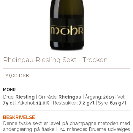
Rheingau Riesling Sekt - Trocken
179,00 DKK
MOHR
Drue:
Riesling
| Område:
Rheingau
| Årgang:
2019
| Vol:
75 cl
| Alkohol:
13,0%
| Restsukker:
7,2 g/l
| Syre:
6,9 g/l
BESKRIVELSE
Denne tyske sekt er lavet på champagne metoden med
andengæring på flaske i 24 måneder. Druerne udvælges