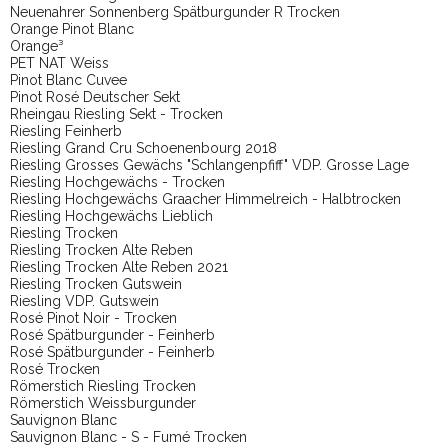
Neuenahrer Sonnenberg Spätburgunder R Trocken
Orange Pinot Blanc
Orange³
PET NAT Weiss
Pinot Blanc Cuvee
Pinot Rosé Deutscher Sekt
Rheingau Riesling Sekt - Trocken
Riesling Feinherb
Riesling Grand Cru Schoenenbourg 2018
Riesling Grosses Gewächs "Schlangenpfiff" VDP. Grosse Lage
Riesling Hochgewächs - Trocken
Riesling Hochgewächs Graacher Himmelreich - Halbtrocken
Riesling Hochgewächs Lieblich
Riesling Trocken
Riesling Trocken Alte Reben
Riesling Trocken Alte Reben 2021
Riesling Trocken Gutswein
Riesling VDP. Gutswein
Rosé Pinot Noir - Trocken
Rosé Spätburgunder - Feinherb
Rosé Spätburgunder - Feinherb
Rosé Trocken
Römerstich Riesling Trocken
Römerstich Weissburgunder
Sauvignon Blanc
Sauvignon Blanc - S - Fumé Trocken