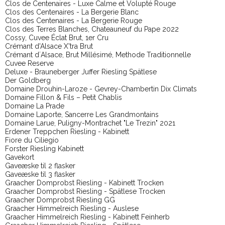
Clos de Centenaires - Luxe Calme et Volupté Rouge
Clos des Centenaires - La Bergerie Blanc
Clos des Centenaires - La Bergerie Rouge
Clos des Terres Blanches, Chateauneuf du Pape 2022
Cossy, Cuvee Éclat Brut, 1er Cru
Crémant d'Alsace X'tra Brut
Crémant d´Alsace, Brut Millésimé, Methode Traditionnelle
Cuvee Reserve
Deluxe - Brauneberger Juffer Riesling Spätlese
Der Goldberg
Domaine Drouhin-Laroze - Gevrey-Chambertin Dix Climats
Domaine Fillon & Fils – Petit Chablis
Domaine La Prade
Domaine Laporte, Sancerre Les Grandmontains
Domaine Larue, Puligny-Montrachet "Le Trezin" 2021
Erdener Treppchen Riesling - Kabinett
Fiore du Ciliegio
Forster Riesling Kabinett
Gavekort
Gaveæske til 2 flasker
Gaveæske til 3 flasker
Graacher Domprobst Riesling - Kabinett Trocken
Graacher Domprobst Riesling - Spätlese Trocken
Graacher Domprobst Riesling GG
Graacher Himmelreich Riesling - Auslese
Graacher Himmelreich Riesling - Kabinett Feinherb