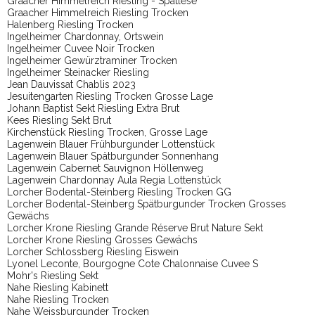
Graacher Himmelreich Riesling - Spätlese
Graacher Himmelreich Riesling Trocken
Halenberg Riesling Trocken
Ingelheimer Chardonnay, Ortswein
Ingelheimer Cuvee Noir Trocken
Ingelheimer Gewürztraminer Trocken
Ingelheimer Steinacker Riesling
Jean Dauvissat Chablis 2023
Jesuitengarten Riesling Trocken Grosse Lage
Johann Baptist Sekt Riesling Extra Brut
Kees Riesling Sekt Brut
Kirchenstück Riesling Trocken, Grosse Lage
Lagenwein Blauer Frühburgunder Lottenstück
Lagenwein Blauer Spätburgunder Sonnenhang
Lagenwein Cabernet Sauvignon Höllenweg
Lagenwein Chardonnay Aula Regia Lottenstück
Lorcher Bodental-Steinberg Riesling Trocken GG
Lorcher Bodental-Steinberg Spätburgunder Trocken Grosses
Gewächs
Lorcher Krone Riesling Grande Réserve Brut Nature Sekt
Lorcher Krone Riesling Grosses Gewächs
Lorcher Schlossberg Riesling Eiswein
Lyonel Leconte, Bourgogne Cote Chalonnaise Cuvee S
Mohr's Riesling Sekt
Nahe Riesling Kabinett
Nahe Riesling Trocken
Nahe Weissburgunder Trocken